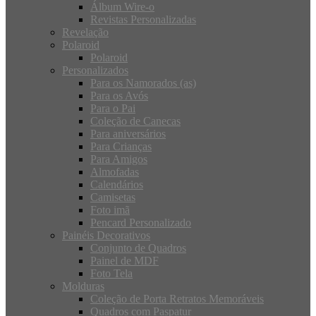
Álbum Wire-o
Revistas Personalizadas
Revelação
Polaroid
Polaroid
Personalizados
Para os Namorados (as)
Para os Avós
Para o Pai
Coleção de Canecas
Para aniversários
Para Crianças
Para Amigos
Almofadas
Calendários
Camisetas
Foto imã
Pencard Personalizado
Painéis Decorativos
Conjunto de Quadros
Painel de MDF
Foto Tela
Molduras
Coleção de Porta Retratos Memoráveis
Quadros com Paspatur