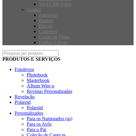
10x15 500 Fotos
Gráfica
Adesivos
Banner
Blocos
Cadernos
Cartão de Visita
Folders I Flyer
PRODUTOS E SERVIÇOS
Fotolivros
Photobook
Masterbook
Álbum Wire-o
Revistas Personalizadas
Revelação
Polaroid
Polaroid
Personalizados
Para os Namorados (as)
Para os Avós
Para o Pai
Coleção de Canecas