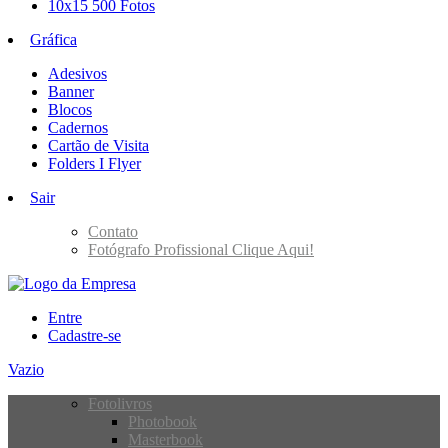
10x15 500 Fotos
Gráfica
Adesivos
Banner
Blocos
Cadernos
Cartão de Visita
Folders I Flyer
Sair
Contato
Fotógrafo Profissional Clique Aqui!
Entre
Cadastre-se
Vazio
Fotolivros
Photobook
Masterbook