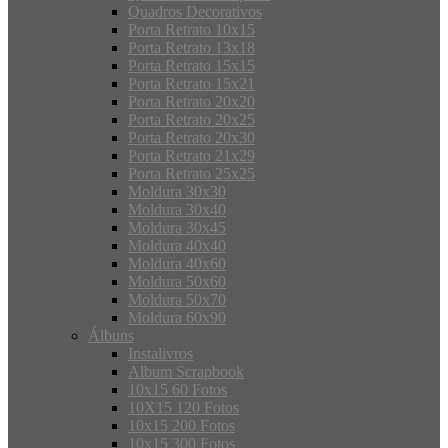
Quadros Decorativos
Porta Retrato 10x15
Porta Retrato 13x18
Porta Retrato 15x15
Porta Retrato 15x21
Porta Retrato 20x20
Porta Retrato 20x25
Porta Retrato 20x30
Porta Retrato 21x29
Porta Retrato 25x25
Moldura 30x30
Moldura 30x40
Moldura 30x45
Moldura 40x40
Moldura 40x60
Moldura 50x60
Moldura 50x70
Moldura 60x90
Álbuns
Instalivros
Album Scrapbook
10x15 60 Fotos
10X15 120 Fotos
10x15 200 Fotos
10x15 300 Fotos