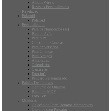
Álbum Wire-o
Revistas Personalizadas
Revelação
Polaroid
Polaroid
Personalizados
Para os Namorados (as)
Para os Avós
Para o Pai
Coleção de Canecas
Para aniversários
Para Crianças
Para Amigos
Almofadas
Calendários
Camisetas
Foto imã
Pencard Personalizado
Painéis Decorativos
Conjunto de Quadros
Painel de MDF
Foto Tela
Molduras
Coleção de Porta Retratos Memoráveis
Quadros com Paspatur