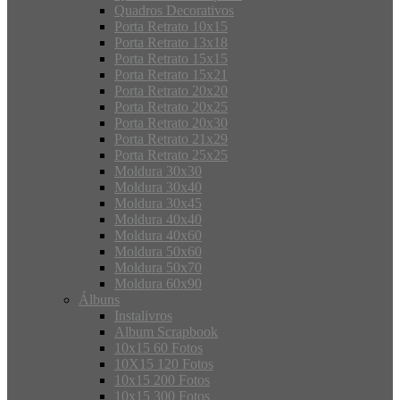
Quadros Decorativos
Porta Retrato 10x15
Porta Retrato 13x18
Porta Retrato 15x15
Porta Retrato 15x21
Porta Retrato 20x20
Porta Retrato 20x25
Porta Retrato 20x30
Porta Retrato 21x29
Porta Retrato 25x25
Moldura 30x30
Moldura 30x40
Moldura 30x45
Moldura 40x40
Moldura 40x60
Moldura 50x60
Moldura 50x70
Moldura 60x90
Álbuns
Instalivros
Album Scrapbook
10x15 60 Fotos
10X15 120 Fotos
10x15 200 Fotos
10x15 300 Fotos