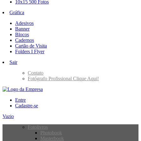
10x15 500 Fotos
Gráfica
Adesivos
Banner
Blocos
Cadernos
Cartão de Visita
Folders I Flyer
Sair
Contato
Fotógrafo Profissional Clique Aqui!
Entre
Cadastre-se
Vazio
Fotolivros
Photobook
Masterbook