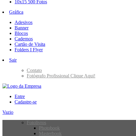
10x15 500 Fotos
Gráfica
Adesivos
Banner
Blocos
Cadernos
Cartão de Visita
Folders I Flyer
Sair
Contato
Fotógrafo Profissional Clique Aqui!
Entre
Cadastre-se
Vazio
Fotolivros
Photobook
Masterbook