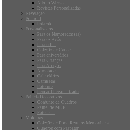
Álbum Wire-o
Revistas Personalizadas
Revelação
Polaroid
Polaroid
Personalizados
Para os Namorados (as)
Para os Avós
Para o Pai
Coleção de Canecas
Para aniversários
Para Crianças
Para Amigos
Almofadas
Calendários
Camisetas
Foto imã
Pencard Personalizado
Painéis Decorativos
Conjunto de Quadros
Painel de MDF
Foto Tela
Molduras
Coleção de Porta Retratos Memoráveis
Quadros com Paspatur