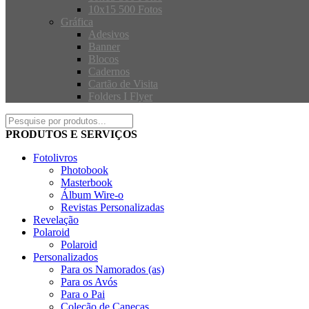
10x15 500 Fotos
Gráfica
Adesivos
Banner
Blocos
Cadernos
Cartão de Visita
Folders I Flyer
PRODUTOS E SERVIÇOS
Fotolivros
Photobook
Masterbook
Álbum Wire-o
Revistas Personalizadas
Revelação
Polaroid
Polaroid
Personalizados
Para os Namorados (as)
Para os Avós
Para o Pai
Coleção de Canecas