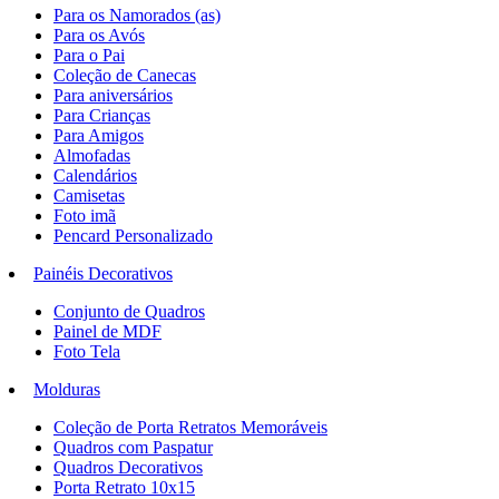
Para os Namorados (as)
Para os Avós
Para o Pai
Coleção de Canecas
Para aniversários
Para Crianças
Para Amigos
Almofadas
Calendários
Camisetas
Foto imã
Pencard Personalizado
Painéis Decorativos
Conjunto de Quadros
Painel de MDF
Foto Tela
Molduras
Coleção de Porta Retratos Memoráveis
Quadros com Paspatur
Quadros Decorativos
Porta Retrato 10x15