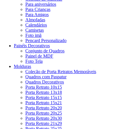
Para aniversários
Para Crianças
Para Amigos
Almofadas
Calendários
Camisetas
Foto imã
Pencard Personalizado
Painéis Decorativos
Conjunto de Quadros
Painel de MDF
Foto Tela
Molduras
Coleção de Porta Retratos Memoráveis
Quadros com Paspatur
Quadros Decorativos
Porta Retrato 10x15
Porta Retrato 13x18
Porta Retrato 15x15
Porta Retrato 15x21
Porta Retrato 20x20
Porta Retrato 20x25
Porta Retrato 20x30
Porta Retrato 21x29
Porta Retrato 25x25