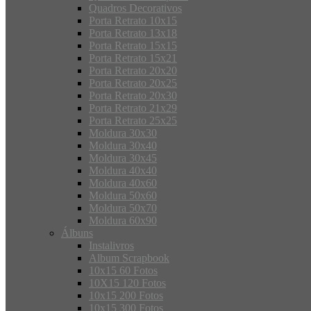
Quadros Decorativos
Porta Retrato 10x15
Porta Retrato 13x18
Porta Retrato 15x15
Porta Retrato 15x21
Porta Retrato 20x20
Porta Retrato 20x25
Porta Retrato 20x30
Porta Retrato 21x29
Porta Retrato 25x25
Moldura 30x30
Moldura 30x40
Moldura 30x45
Moldura 40x40
Moldura 40x60
Moldura 50x60
Moldura 50x70
Moldura 60x90
Álbuns
Instalivros
Album Scrapbook
10x15 60 Fotos
10X15 120 Fotos
10x15 200 Fotos
10x15 300 Fotos