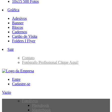
10x15 500 Fotos
Gráfica
Adesivos
Banner
Blocos
Cadernos
Cartão de Visita
Folders I Flyer
Sair
Contato
Fotógrafo Profissional Clique Aqui!
Entre
Cadastre-se
Vazio
Fotolivros
Photobook
Masterbook