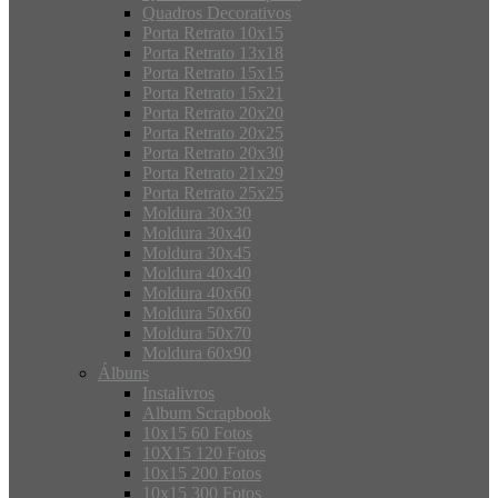
Quadros Decorativos
Porta Retrato 10x15
Porta Retrato 13x18
Porta Retrato 15x15
Porta Retrato 15x21
Porta Retrato 20x20
Porta Retrato 20x25
Porta Retrato 20x30
Porta Retrato 21x29
Porta Retrato 25x25
Moldura 30x30
Moldura 30x40
Moldura 30x45
Moldura 40x40
Moldura 40x60
Moldura 50x60
Moldura 50x70
Moldura 60x90
Álbuns
Instalivros
Album Scrapbook
10x15 60 Fotos
10X15 120 Fotos
10x15 200 Fotos
10x15 300 Fotos