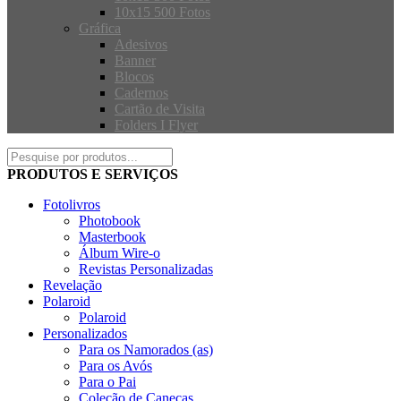
10x15 500 Fotos
Gráfica
Adesivos
Banner
Blocos
Cadernos
Cartão de Visita
Folders I Flyer
PRODUTOS E SERVIÇOS
Fotolivros
Photobook
Masterbook
Álbum Wire-o
Revistas Personalizadas
Revelação
Polaroid
Polaroid
Personalizados
Para os Namorados (as)
Para os Avós
Para o Pai
Coleção de Canecas