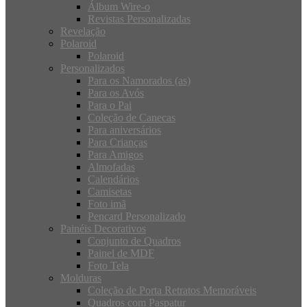
Álbum Wire-o
Revistas Personalizadas
Revelação
Polaroid
Polaroid
Personalizados
Para os Namorados (as)
Para os Avós
Para o Pai
Coleção de Canecas
Para aniversários
Para Crianças
Para Amigos
Almofadas
Calendários
Camisetas
Foto imã
Pencard Personalizado
Painéis Decorativos
Conjunto de Quadros
Painel de MDF
Foto Tela
Molduras
Coleção de Porta Retratos Memoráveis
Quadros com Paspatur