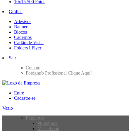
10x15 500 Fotos
Gráfica
Adesivos
Banner
Blocos
Cadernos
Cartão de Visita
Folders I Flyer
Sair
Contato
Fotógrafo Profissional Clique Aqui!
Entre
Cadastre-se
Vazio
Fotolivros
Photobook
Masterbook