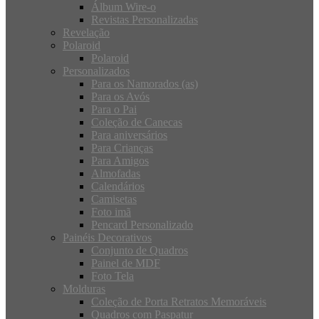
Álbum Wire-o
Revistas Personalizadas
Revelação
Polaroid
Polaroid
Personalizados
Para os Namorados (as)
Para os Avós
Para o Pai
Coleção de Canecas
Para aniversários
Para Crianças
Para Amigos
Almofadas
Calendários
Camisetas
Foto imã
Pencard Personalizado
Painéis Decorativos
Conjunto de Quadros
Painel de MDF
Foto Tela
Molduras
Coleção de Porta Retratos Memoráveis
Quadros com Paspatur