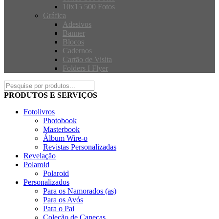
10x15 500 Fotos
Gráfica
Adesivos
Banner
Blocos
Cadernos
Cartão de Visita
Folders I Flyer
PRODUTOS E SERVIÇOS
Fotolivros
Photobook
Masterbook
Álbum Wire-o
Revistas Personalizadas
Revelação
Polaroid
Polaroid
Personalizados
Para os Namorados (as)
Para os Avós
Para o Pai
Coleção de Canecas