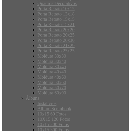
Quadros Decorativos
Porta Retrato 10x15
Porta Retrato 13x18
Porta Retrato 15x15
Porta Retrato 15x21
Porta Retrato 20x20
Porta Retrato 20x25
Porta Retrato 20x30
Porta Retrato 21x29
Porta Retrato 25x25
Moldura 30x30
Moldura 30x40
Moldura 30x45
Moldura 40x40
Moldura 40x60
Moldura 50x60
Moldura 50x70
Moldura 60x90
Álbuns
Instalivros
Album Scrapbook
10x15 60 Fotos
10X15 120 Fotos
10x15 200 Fotos
10x15 300 Fotos