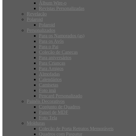
Álbum Wire-o
Revistas Personalizadas
Revelação
Polaroid
Polaroid
Personalizados
Para os Namorados (as)
Para os Avós
Para o Pai
Coleção de Canecas
Para aniversários
Para Crianças
Para Amigos
Almofadas
Calendários
Camisetas
Foto imã
Pencard Personalizado
Painéis Decorativos
Conjunto de Quadros
Painel de MDF
Foto Tela
Molduras
Coleção de Porta Retratos Memoráveis
Quadros com Paspatur