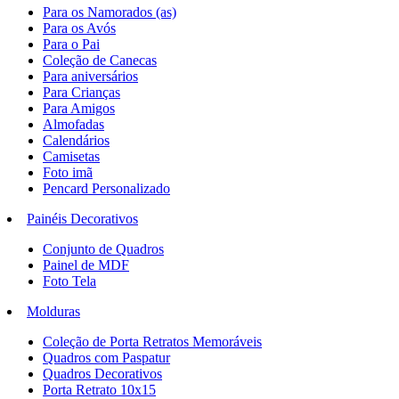
Para os Namorados (as)
Para os Avós
Para o Pai
Coleção de Canecas
Para aniversários
Para Crianças
Para Amigos
Almofadas
Calendários
Camisetas
Foto imã
Pencard Personalizado
Painéis Decorativos
Conjunto de Quadros
Painel de MDF
Foto Tela
Molduras
Coleção de Porta Retratos Memoráveis
Quadros com Paspatur
Quadros Decorativos
Porta Retrato 10x15