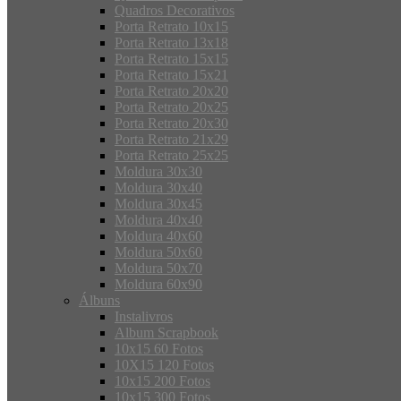
Quadros Decorativos
Porta Retrato 10x15
Porta Retrato 13x18
Porta Retrato 15x15
Porta Retrato 15x21
Porta Retrato 20x20
Porta Retrato 20x25
Porta Retrato 20x30
Porta Retrato 21x29
Porta Retrato 25x25
Moldura 30x30
Moldura 30x40
Moldura 30x45
Moldura 40x40
Moldura 40x60
Moldura 50x60
Moldura 50x70
Moldura 60x90
Álbuns
Instalivros
Album Scrapbook
10x15 60 Fotos
10X15 120 Fotos
10x15 200 Fotos
10x15 300 Fotos