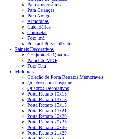
Para aniversários
Para Crianças
Para Amigos
Almofadas
Calendários
Camisetas
Foto imã
Pencard Personalizado
Painéis Decorativos
Conjunto de Quadros
Painel de MDF
Foto Tela
Molduras
Coleção de Porta Retratos Memoráveis
Quadros com Paspatur
Quadros Decorativos
Porta Retrato 10x15
Porta Retrato 13x18
Porta Retrato 15x15
Porta Retrato 15x21
Porta Retrato 20x20
Porta Retrato 20x25
Porta Retrato 20x30
Porta Retrato 21x29
Porta Retrato 25x25