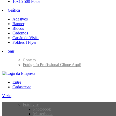
10x15 500 Fotos
Gráfica
Adesivos
Banner
Blocos
Cadernos
Cartão de Visita
Folders I Flyer
Sair
Contato
Fotógrafo Profissional Clique Aqui!
Entre
Cadastre-se
Vazio
Fotolivros
Photobook
Masterbook