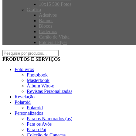
10x15 500 Fotos
Gráfica
Adesivos
Banner
Blocos
Cadernos
Cartão de Visita
Folders I Flyer
PRODUTOS E SERVIÇOS
Fotolivros
Photobook
Masterbook
Álbum Wire-o
Revistas Personalizadas
Revelação
Polaroid
Polaroid
Personalizados
Para os Namorados (as)
Para os Avós
Para o Pai
Coleção de Canecas